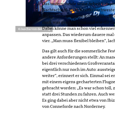
Das unterscheide seine Arbeit beispi
Nachtschicht einer Krankenschwester.
Nicky Jones übrigens schon früh: „
man, was gespielt wird und wie die Leu
Dabei könne man schon viel erkennen
©Jascha von den Berg
anpassen. Das wiederum dauere mal e
vier. „Man muss flexibel bleiben“, lach
Das gilt auch für die sommerliche Fest
andere Anforderungen stellt: An man
bei drei verschiedenen Großveranstal
eigentlich nur noch im Auto: aussteig
weiter“, erinnert er sich. Einmal sei
mit einem eigens gecharterten Flugze
gebracht worden: „Es war schon toll, 
statt drei Stunden zu fahren. Auch wen
Es ging dabei aber nicht etwa von Ibi
von Conneforde nach Norderney.