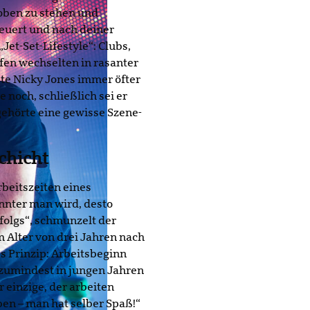
, oben zu stehen und
euert und nach deiner
„Jet-Set-Lifestyle“: Clubs,
äfen wechselten in rasanter
e Nicky Jones immer öfter
 noch, schließlich sei er
gehörte eine gewisse Szene-
chicht
rbeitszeiten eines
annter man wird, desto
rfolgs“, schmunzelt der
m Alter von drei Jahren nach
s Prinzip: Arbeitsbeginn
– zumindest in jungen Jahren
r einzige, der arbeiten
en – man hat selber Spaß!“