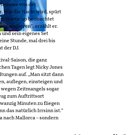
elsweise von der
 Wie die Nacht wird, spürt
Beim Warm-up beobachtet
te reagieren“, erzählt er.
 und sein eigenes Set
ine Stunde, mal drei bis
t der DJ.
ival-Saison, die ganz
chen Tagen legt Nicky Jones
tungen auf. „Man sitzt dann
en, auflegen, einsteigen und
 er wegen Zeitmangels sogar
ug zum Auftrittsort
zwanzig Minuten zu fliegen
n das natürlich Irrsinn ist.“
za nach Mallorca – sondern