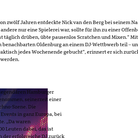
von zwölf Jahren entdeckte Nick van den Berg bei seinem N
 andere nur eine Spielerei war, sollte für ihn zu einer Offe
t täglich drüben, übte pausenlos Scratchen und Mixen.“ Mit
 benachbarten Oldenburg an einem DJ-Wettbwerb teil – und 
raktisch jedes Wochenende gebucht“, erinnert er sich zurück
r werden.
 legendären Hamburger
genommen, seinerzeit einer
echno-Szene. Die
 Events in ganz Europa, bei
te. „Da waren
0 Leuten dabei, das ist
h der erfolgreiche DJ zurück