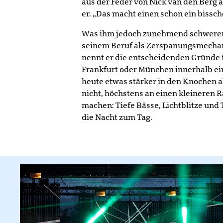
aus der Feder von Nick van den Berg au
er. „Das macht einen schon ein bissche
Was ihm jedoch zunehmend schwerer fa
seinem Beruf als Zerspanungsmechanik
nennt er die entscheidenden Gründe fü
Frankfurt oder München innerhalb ei
heute etwas stärker in den Knochen a
nicht, höchstens an einen kleineren R
machen: Tiefe Bässe, Lichtblitze und
die Nacht zum Tag.