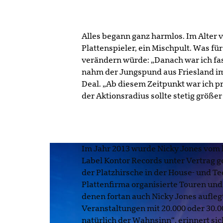
Alles begann ganz harmlos. Im Alter 
Plattenspieler, ein Mischpult. Was für
verändern würde: „Danach war ich fas
nahm der Jungspund aus Friesland im
Deal. „Ab diesem Zeitpunkt war ich p
der Aktionsradius sollte stetig größe
Im Jahr 2013 wurde Nicky Jones vom
Label Kontor Records unter Vertrag 
der Platzhirsche in der House- und T
Plattenfirma organisierte Touren und
denen fortan auch Nicky Jones aufleg
Veranstaltungen mit 20.000 oder 30.00
natürlich der Wahnsinn“, erinnert sic