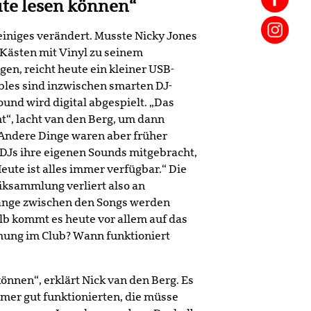
te lesen können“
 einiges verändert. Musste Nicky Jones
e Kästen mit Vinyl zu seinem
gen, reicht heute ein kleiner USB-
bles sind inzwischen smarten DJ-
ound wird digital abgespielt. „Das
t“, lacht van den Berg, um dann
„Andere Dinge waren aber früher
 DJs ihre eigenen Sounds mitgebracht,
eute ist alles immer verfügbar.“ Die
iksammlung verliert also an
änge zwischen den Songs werden
lb kommt es heute vor allem auf das
mmung im Club? Wann funktioniert
önnen“, erklärt Nick van den Berg. Es
mer gut funktionierten, die müsse