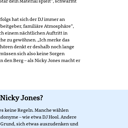
Star dein Material spielt“, schwärmt
olgs hat sich der DJ immer an
beitgeber, familiäre Atmosphäre“,
h einem nächtlichen Auftritt in
che zu gewöhnen. „Ich merke das
fhören denkt er deshalb noch lange
s müssen sich also keine Sorgen
n den Berg – als Nicky Jones macht er
 Nicky Jones?
 es keine Regeln. Manche wählen
udonyme – wie etwa DJ Hool. Andere
 Grund, sich etwas auszudenken und