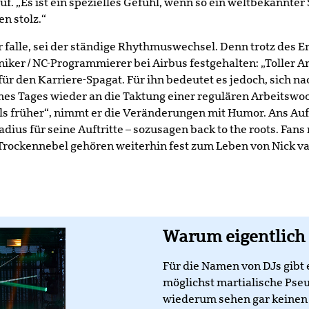
f. „Es ist ein spezielles Gefühl, wenn so ein weltbekannter 
n stolz.“
lle, sei der ständige Rhythmuswechsel. Denn trotz des Erf
er / NC-Programmierer bei Airbus festgehalten: „Toller Ar
r den Karriere-Spagat. Für ihn bedeutet es jedoch, sich nac
nes Tages wieder an die Taktung einer regulären Arbeitswo
ls früher“, nimmt er die Veränderungen mit Humor. Ans Au
adius für seine Auftritte – sozusagen back to the roots. Fan
 Trockennebel gehören weiterhin fest zum Leben von Nick va
Warum eigentlich
Für die Namen von DJs gibt
möglichst martialische Pse
wiederum sehen gar keinen