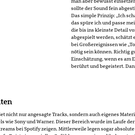
man aber bewusst einsetzen
sollte der Sound fein abges
Das simple Prinzip: „Ich sc
das spüre ich und passe mei
die bis ins kleinste Detail 
abgespielt werden, schätzt 
bei Großereignissen wie „
nötig sein können. Richtig gu
Einschätzung, wenn es am E
berührt und begeistert. Dan
lten
Set nicht nur angesagte Tracks, sondern auch eigenes Materia
els wie Sony und Warner. Dieser Bereich wurde im Laufe de
Streams bei Spotify zeigen. Mittlerweile legen sogar absolu