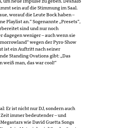
, um neue Impulse zu geben. Deshalb
timmt sein auf die Stimmung im Saal.
haue, worauf die Leute Bock haben –
ne Playlist an.“ Sogenannte „Presets“,
vorbereitet sind und nur noch
er dagegen weniger – auch wenn sie
Tomorrowland“ wegen der Pyro-Show
t ist ein Auftritt nach seiner
nde Standing Ovations gibt: „Das
n weiß man, das war cool!“
l: Er ist nicht nur DJ, sondern auch
r Zeit immer bedeutender – und
te Megastars wie David Guetta Songs