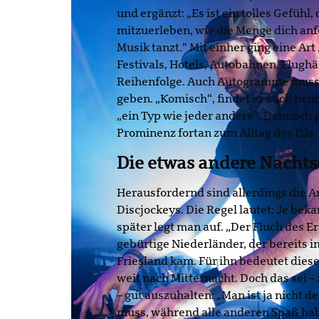
und ergänzt: „Es ist ein tolles Gefühl
mitzuerleben, wie die Menge dich anf
Musik tanzt.“ Mit einher ging eine Art 
Festivals, Hotels, Autobahnen, Flugh
Reihenfolge. Auch Autogramme musst
geben. „Komisch“, findet er auch heute
„ein Typ wie jeder andere“. Dennoch 
Prominenz fortan zum Alltag des DJs.
Die etwas andere Nachts
Herausfordernd sind allerdings die A
Discjockeys. Die Regel lautet: Je bek
später legt man auf. „Der Fluch des E
gebürtige Niederländer, der bereits i
Friesland kam. Für ihn bedeutet diese
weit nach Mitternacht. Doch das sei 
– gut auszuhalten: „Man ist ja nicht de
muss, während alle anderen Spaß hab