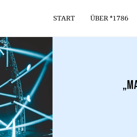
START
ÜBER *1786
„Ma