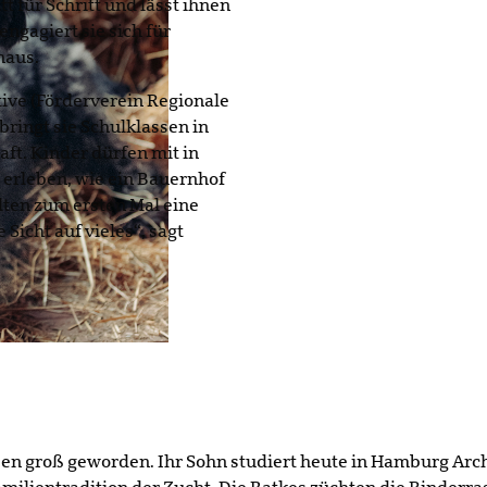
tt für Schritt und lässt ihnen
gagiert sie sich für
naus.
tive (Förderverein Regionale
bringt sie Schulklassen in
ft. Kinder dürfen mit in
 erleben, wie ein Bauernhof
lten zum ersten Mal eine
Sicht auf vieles“, sagt
en groß geworden. Ihr Sohn studiert heute in Hamburg Archi