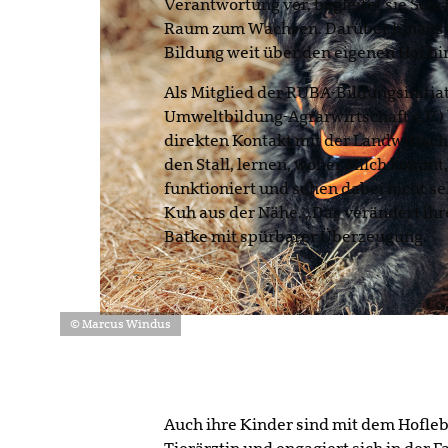
Verantwortung vor, begleitet sie Schri
Raum zum Wachsen. Darüber hinaus en
Bildung weit über den eigenen Hof hi
Als Mitglied der RUBA-Bildungsinitia
Umweltbildung-Agrarwirtschaft e.V.) 
direkten Kontakt mit der Landwirtscha
den Stall, lernen, woher Milch kommt,
funktioniert und sehen dabei nicht se
Kuh aus der Nähe. „Das verändert ihre 
Batke mit spürbarer Überzeugung.
© Marcus Windus
Auch ihre Kinder sind mit dem Hofleb