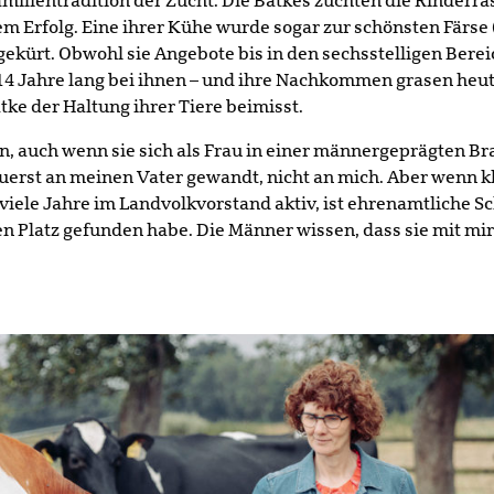
amilientradition der Zucht. Die Batkes züchten die Rinderras
em Erfolg. Eine ihrer Kühe wurde sogar zur schönsten Färse 
ekürt. Obwohl sie Angebote bis in den sechsstelligen Bereic
 14 Jahre lang bei ihnen – und ihre Nachkommen grasen heut
tke der Haltung ihrer Tiere beimisst.
in, auch wenn sie sich als Frau in einer männergeprägten 
zuerst an meinen Vater gewandt, nicht an mich. Aber wenn k
r viele Jahre im Landvolkvorstand aktiv, ist ehrenamtliche S
nen Platz gefunden habe. Die Männer wissen, dass sie mit mi