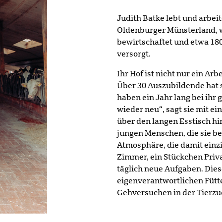
Judith Batke lebt und arbeit
Oldenburger Münsterland, w
bewirtschaftet und etwa 18
versorgt.
Ihr Hof ist nicht nur ein Arb
Über 30 Auszubildende hat s
haben ein Jahr lang bei ihr 
wieder neu“, sagt sie mit e
über den langen Esstisch hi
jungen Menschen, die sie be
Atmosphäre, die damit einz
Zimmer, ein Stückchen Priv
täglich neue Aufgaben. Die
eigenverantwortlichen Fütter
Gehversuchen in der Tierzu