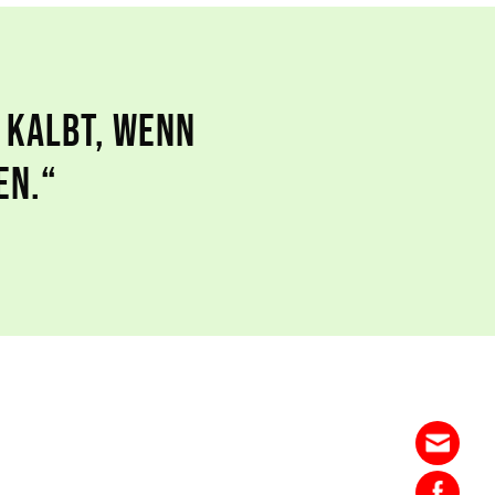
e kalbt, wenn
en.“