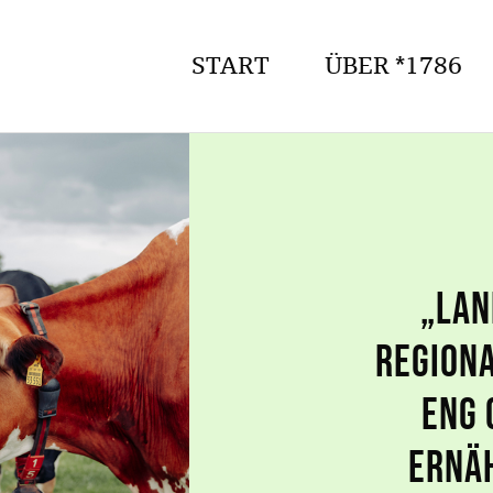
START
ÜBER *1786
„Lan
regiona
eng 
Ernä