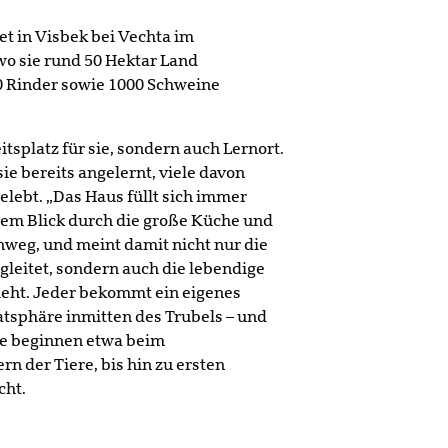
et in Visbek bei Vechta im
o sie rund 50 Hektar Land
0 Rinder sowie 1000 Schweine
eitsplatz für sie, sondern auch Lernort.
ie bereits angelernt, viele davon
gelebt. „Das Haus füllt sich immer
inem Blick durch die große Küche und
nweg, und meint damit nicht nur die
gleitet, sondern auch die lebendige
ieht. Jeder bekommt ein eigenes
atsphäre inmitten des Trubels – und
se beginnen etwa beim
n der Tiere, bis hin zu ersten
cht.