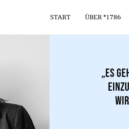
START
ÜBER *1786
„Es ge
einz
wir