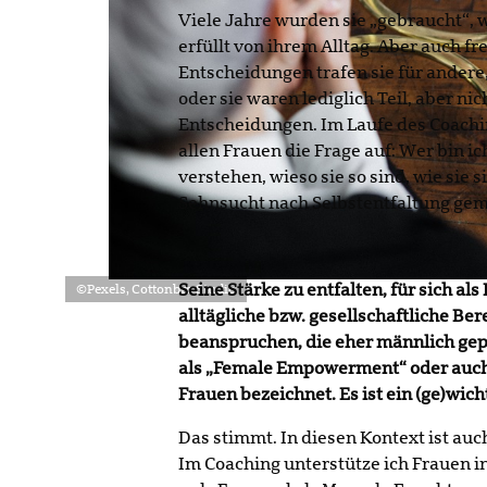
Viele Jahre wurden sie „gebraucht“,
erfüllt von ihrem Alltag. Aber auch 
Entscheidungen trafen sie für andere,
oder sie waren lediglich Teil, aber ni
Entscheidungen. Im Laufe des Coachi
allen Frauen die Frage auf: Wer bin ic
verstehen, wieso sie so sind, wie sie s
Sehnsucht nach Selbstentfaltung gem
Seine Stärke zu entfalten, für sich al
©Pexels, Cottonbro Studio
alltägliche bzw. gesellschaftliche Ber
beanspruchen, die eher männlich gep
als „Female Empowerment“ oder auch
Frauen bezeichnet. Es ist ein (ge)wich
Das stimmt. In diesen Kontext ist auc
Im Coaching unterstütze ich Frauen 