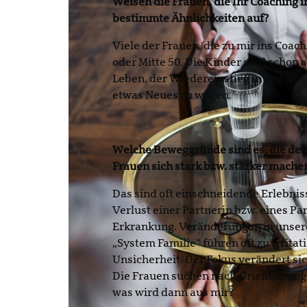
Weisen die Frauen, die Ihr Coaching
bestimmte Ähnlichkeiten auf?
Viele der Frauen, die zu mir ins Coa
oder Mitte 50. Die Kinder sind schon 
Leben, der Wiedereinstieg in den alte
etwas Neues zu wagen.
Welche Beweggründe sind es, die den
Frauen sich stark bzw. stärker mache
Das sind oft einschneidende Erlebnis
Verlust einer Partnerin bzw. eines Pa
Erkrankung. Veränderungen in unse
„System Familie“ führen oft zu Irrit
Unsicherheit. Der Fokus verändert sic
Die Frauen suchen nach Orientierung:
was wird dann aus mir?