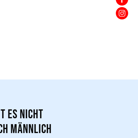
t es nicht
sch männlich