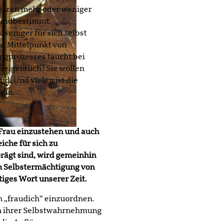
 waren mehr oder weniger
fremdbestimmt.
 weniger für sich selbst
cht Mittelpunkt von
ngprozesses taucht bei
h eigentlich? Sie wollen
ind. Und vielen ist die
ein.
s Frau einzustehen und auch
eiche für sich zu
rägt sind, wird gemeinhin
 Selbstermächtigung von
tiges Wort unserer Zeit.
h „fraudich“ einzuordnen.
in ihrer Selbstwahrnehmung