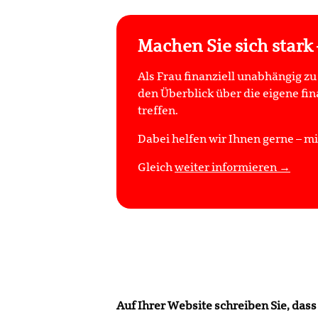
Machen Sie sich stark 
Als Frau finanziell unabhängig zu 
den Überblick über die eigene f
treffen.
Dabei helfen wir Ihnen gerne – m
Gleich
weiter informieren →
Auf Ihrer Website schreiben Sie, dass