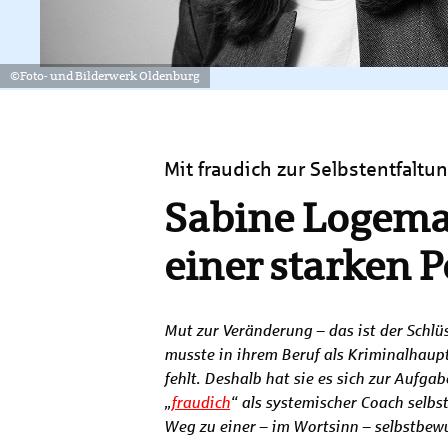
©Foto- und Bilderwerk Oldenburg
Mit fraudich zur Selbstentfaltu
Sabine Logeman
einer starken P
Mut zur Veränderung – das ist der Schlü
musste in ihrem Beruf als Kriminalhaupt
fehlt. Deshalb hat sie es sich zur Aufga
„
fraudich
“ als systemischer Coach selbs
Weg zu einer – im Wortsinn – selbstbewu