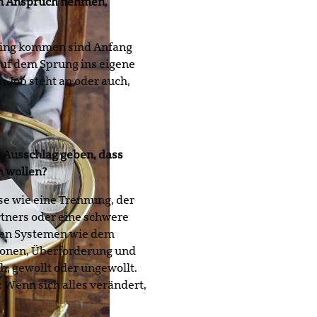
 in Anspruch nehmen,
ching kommen sind Anfang
auf dem Sprung ins eigene
n Job steht an oder auch,
 Ausschlag geben, dass
n wollen?
se wie eine Trennung, der
rtners oder eine schwere
ren Systemen wie dem
ationen, Überforderung und
h, gewollt oder ungewollt.
 Wenn sich alles verändert,