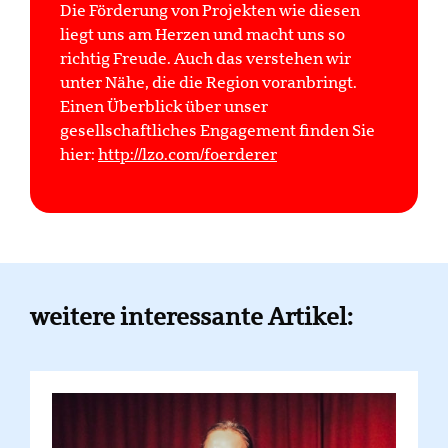
Die Förderung von Projekten wie diesen
liegt uns am Herzen und macht uns so
richtig Freude. Auch das verstehen wir
unter Nähe, die die Region voranbringt.
Einen Überblick über unser
gesellschaftliches Engagement finden Sie
hier:
http://lzo.com/foerderer
weitere interessante Artikel: