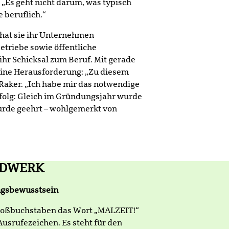
 „Es geht nicht darum, was typisch
 beruflich.“
 hat sie ihr Unternehmen
etriebe sowie öffentliche
ihr Schicksal zum Beruf. Mit gerade
 Eine Herausforderung: „Zu diesem
 Raker. „Ich habe mir das notwendige
rfolg: Gleich im Gründungsjahr wurde
wurde geehrt – wohlgemerkt von
NDWERK
ngsbewusstsein
roßbuchstaben das Wort „MALZEIT!“
Ausrufezeichen. Es steht für den