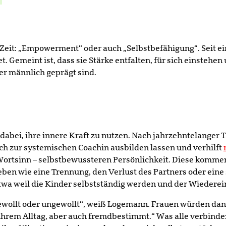
r Zeit: „Empowerment“ oder auch „Selbstbefähigung“. Seit ei
emeint ist, dass sie Stärke entfalten, für sich einstehen 
er männlich geprägt sind.
abei, ihre innere Kraft zu nutzen. Nach jahrzehntelanger Tä
ch zur systemischen Coachin ausbilden lassen und verhilft
Wortsinn – selbstbewussteren Persönlichkeit. Diese kommen 
en wie eine Trennung, den Verlust des Partners oder eine
twa weil die Kinder selbstständig werden und der Wiederein
ewollt oder ungewollt“, weiß Logemann. Frauen würden dan
ihrem Alltag, aber auch fremdbestimmt.“ Was alle verbinde