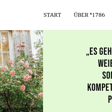
START
ÜBER *1786
„Es geh
wei
so
Kompet
p