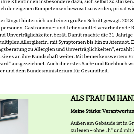
hre Klientinnen insbesondere dazu, sich selbst zu stärken.
sich der eigenen Kompetenzen bewusst zu werden, privat wie
 längst hinter sich und einen großen Schritt gewagt. 2018
atpersonen, Gastronomie- und Lebensmittel verarbeitende B
nd Unverträglichkeiten berät. Damit machte die 31-Jährige 
multiplen Allergikerin, mit Symptomen bis hin zu Atemnot.
gsberatung zu Allergien und Unverträglichkeiten“, erzählt
t sie es an ihre Kundschaft weiter. Mit bemerkenswertem E
ward“ ausgezeichnet. Auch ihr erstes Sach- und Kochbuch 
mmer und dem Bundesministerium für Gesundheit.
ALS FRAU IM HA
Meine Stärke: Verantwortu
Außen am Gebäude ist in G
zu lesen – ohne „h“ und mit 